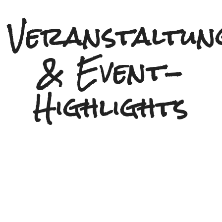
AUF IHREN BESUCH!
Veranstaltun
& Event-
Highlights